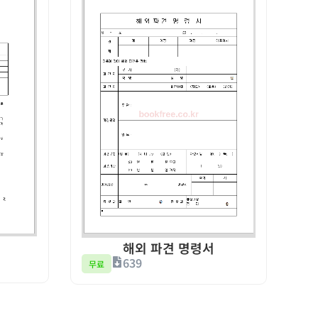
해외 파견 명령서
639
무료