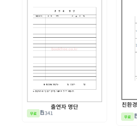
친환경
출연자 명단
341
무료
무료