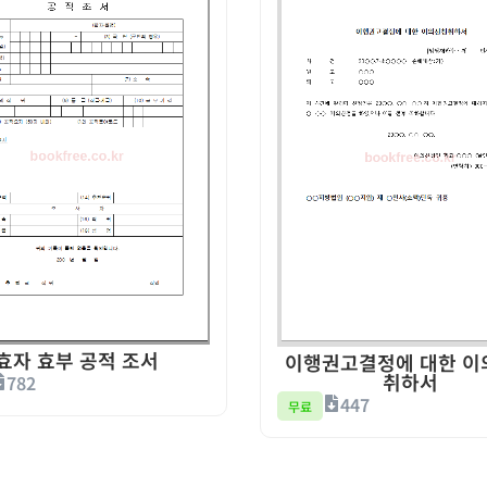
효자 효부 공적 조서
이행권고결정에 대한 이
취하서
782
447
무료