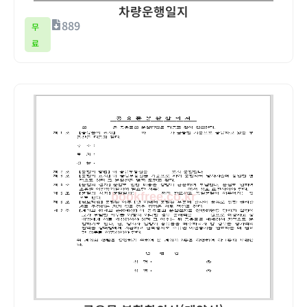
차량운행일지
889
무
료