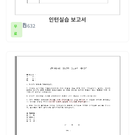
인턴실습 보고서
632
무
료