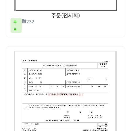
주문(전시회)
232
무
료