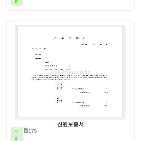
료
신원보증서
179
무
료