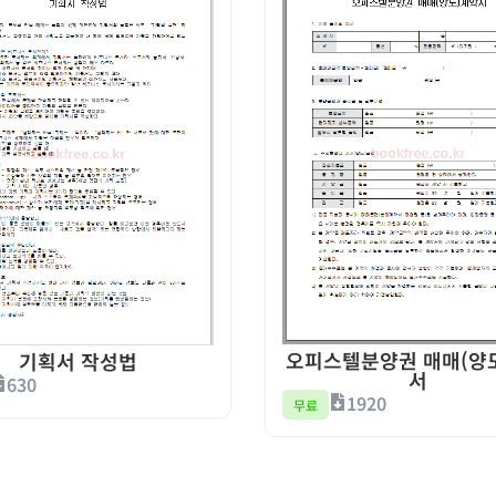
오피스텔분양권 매매(양
기획서 작성법
서
630
1920
무료