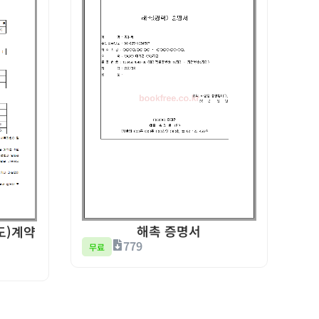
해촉 증명서
도)계약
779
무료