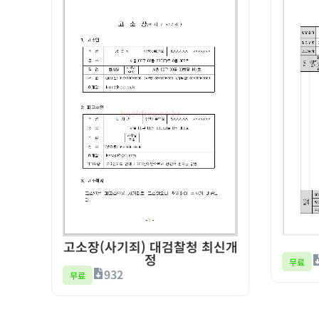
고소장(사기죄) 대검찰청 최신개
정
무료
932
무료