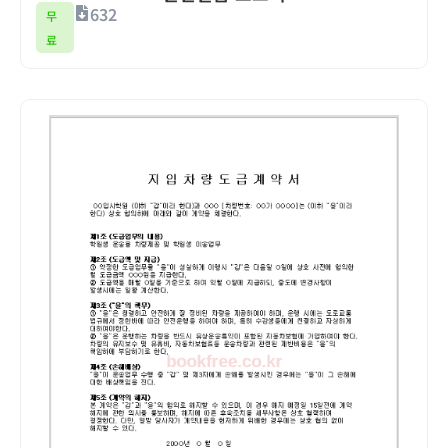
632
무
료