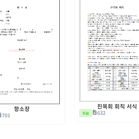
친목회 회칙 서식
항소장
632
무료
701