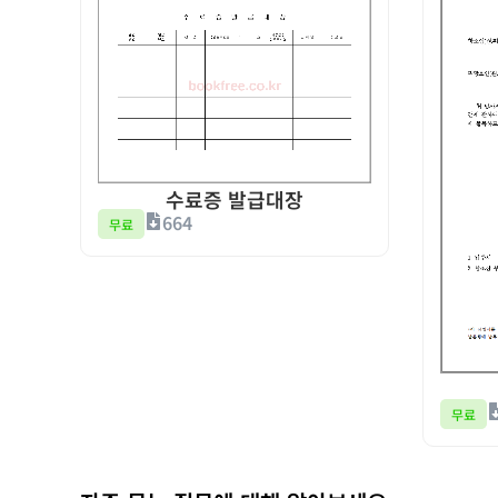
수료증 발급대장
664
무료
무료