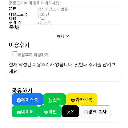
운로드하여 미래를 대비하세요!
분류
양식저장소
>
법률
다운로드 수
930 건
비용
무료
후기 수
7215 건
목차
목차
이용후기
이용후기 작성하기
현재 작성된 이용후기가 없습니다. 첫번째 후기를 남겨보
세요.
공유하기
페이스북
밴드
카카오톡
네이버
라인
X
링크 복사