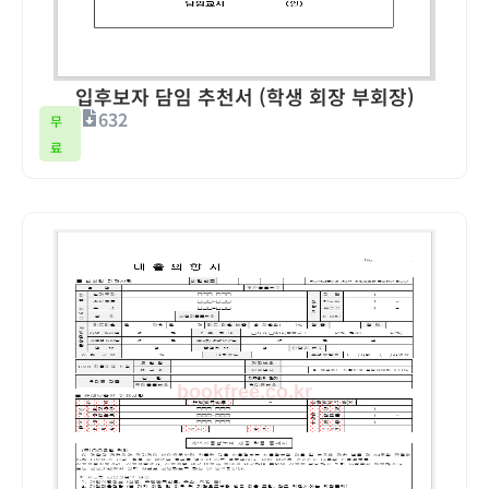
입후보자 담임 추천서 (학생 회장 부회장)
632
무
료