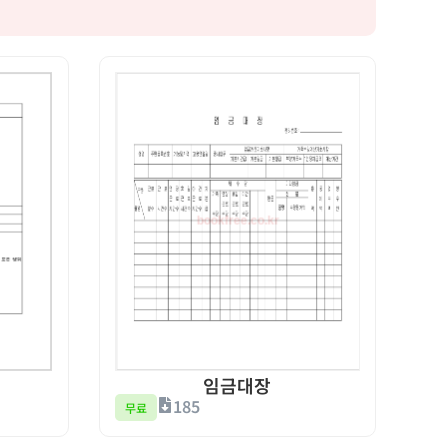
임금대장
185
무료