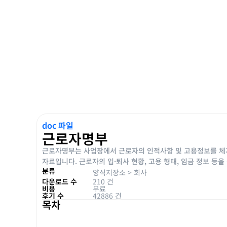
doc 파일
근로자명부
근로자명부는 사업장에서 근로자의 인적사항 및 고용정보를 체계
자료입니다. 근로자의 입·퇴사 현황, 고용 형태, 임금 정보 등
분류
양식저장소
>
회사
다운로드 수
210 건
비용
무료
후기 수
42886 건
목차