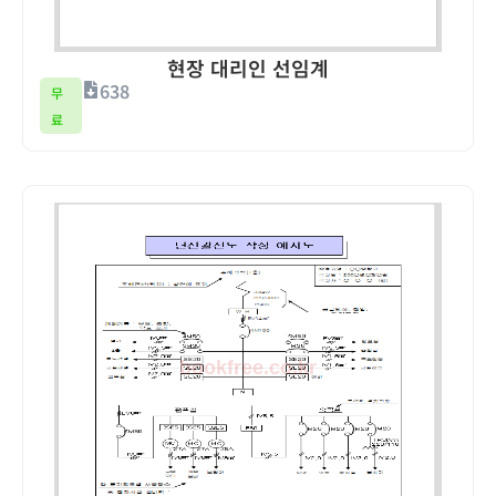
현장 대리인 선임계
638
무
료