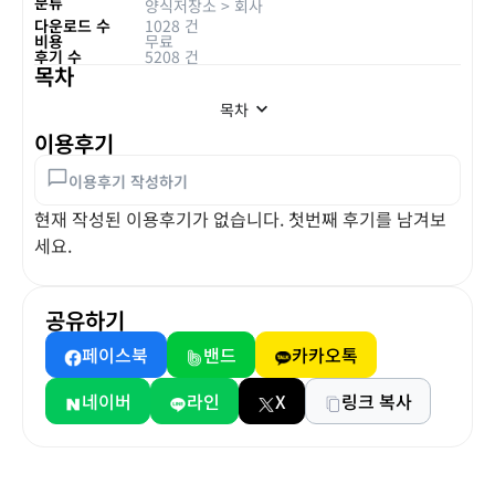
분류
양식저장소
>
회사
다운로드 수
1028 건
비용
무료
후기 수
5208 건
목차
목차
이용후기
이용후기 작성하기
현재 작성된 이용후기가 없습니다. 첫번째 후기를 남겨보
세요.
공유하기
페이스북
밴드
카카오톡
네이버
라인
X
링크 복사