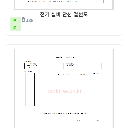
전기 설비 단선 결선도
338
무
료