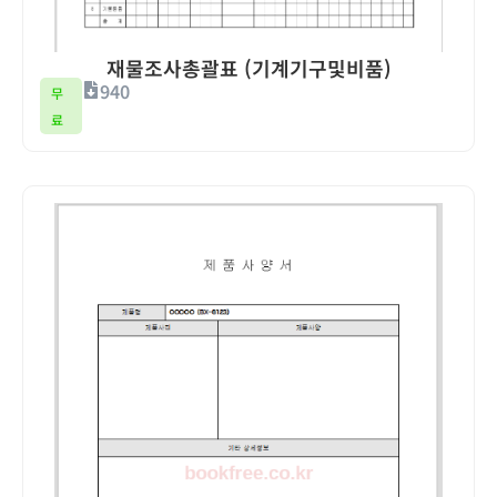
재물조사총괄표 (기계기구및비품)
940
무
료