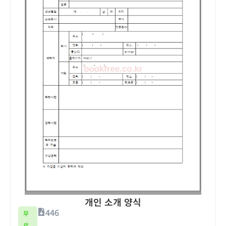
개인 소개 양식
446
무
료