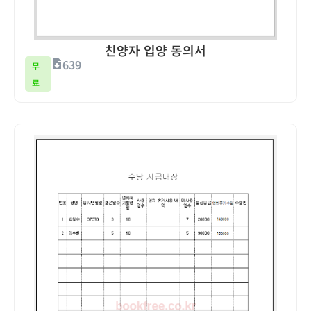
친양자 입양 동의서
639
무
료