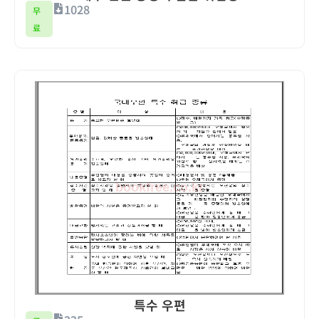
1028
무
료
특수 우편