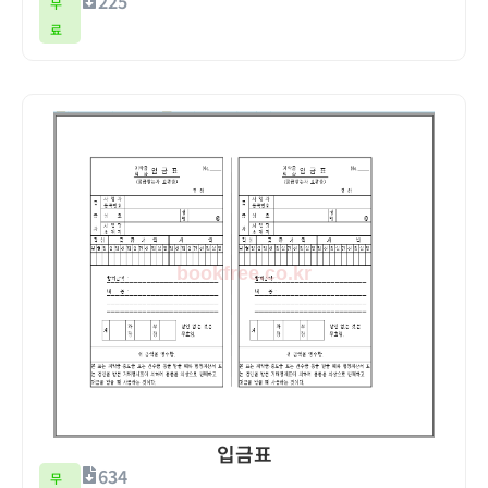
225
무
료
입금표
634
무