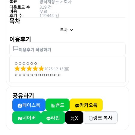
분류
양식저장소
>
회사
다운로드 수
319 건
비용
무료
후기 수
119444 건
목차
목차
이용후기
이용후기 작성하기
ㅇㅇㅇㅇㅇㅇ
2025-12-15(월)
ㅇㅇㅇㅇㅇㅇㅇㅇㅇㅇㅇㅇ
공유하기
페이스북
밴드
카카오톡
네이버
라인
X
링크 복사