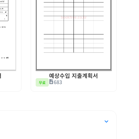
예상수입 지출계획서
서
683
무료