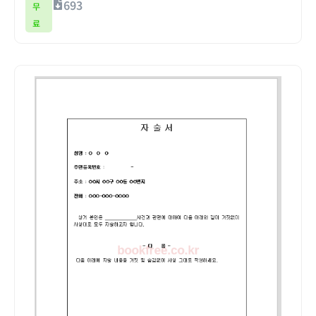
693
무
료