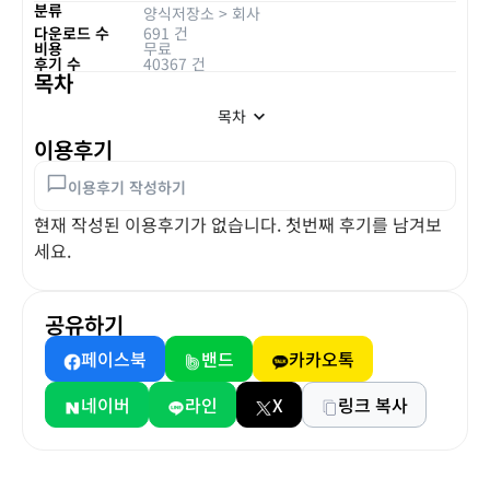
분류
양식저장소
>
회사
다운로드 수
691 건
비용
무료
후기 수
40367 건
목차
목차
이용후기
이용후기 작성하기
현재 작성된 이용후기가 없습니다. 첫번째 후기를 남겨보
세요.
공유하기
페이스북
밴드
카카오톡
네이버
라인
X
링크 복사