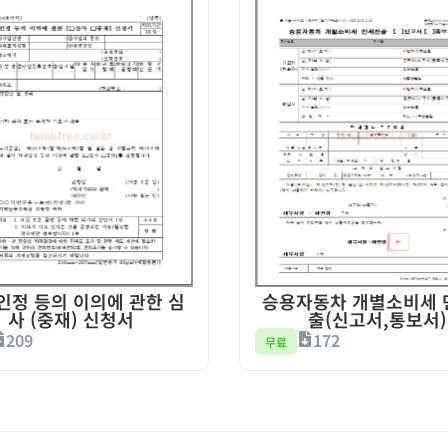
인정 등의 이의에 관한 심
승용자동차 개별소비세 
사 (중재) 신청서
출(신고서,통보서)
209
172
무료