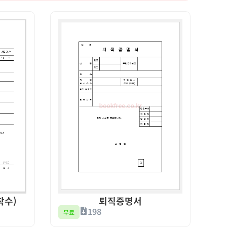
착수)
퇴직증명서
198
무료