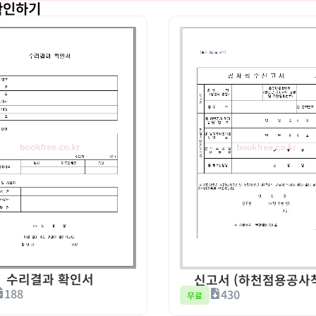
확인하기
수리결과 확인서
신고서 (하천점용공사
188
430
무료