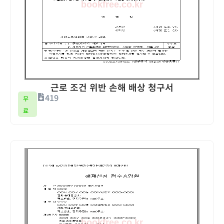
근로 조건 위반 손해 배상 청구서
419
무
료