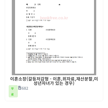
이혼소장(갈등저감형 - 이혼,위자료,재산분할,미
성년자녀가 있는 경우)
682
무
료