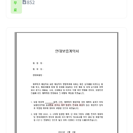
852
무
료