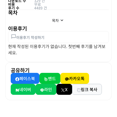
다운로드 수
329 건
비용
무료
후기 수
4489 건
목차
목차
이용후기
이용후기 작성하기
현재 작성된 이용후기가 없습니다. 첫번째 후기를 남겨보
세요.
공유하기
페이스북
밴드
카카오톡
네이버
라인
X
링크 복사