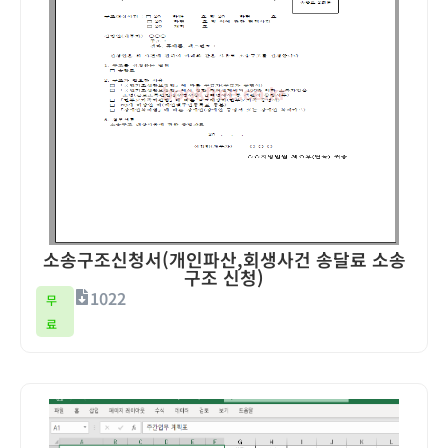
소송구조신청서(개인파산,회생사건 송달료 소송
구조 신청)
1022
무
료