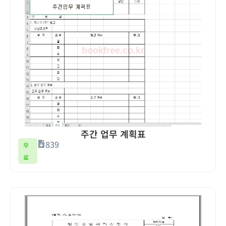
주간 업무 계획표
839
무
료