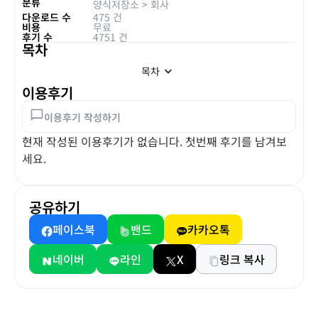
분류
양식저장소
>
회사
다운로드 수
475 건
비용
무료
후기 수
4751 건
목차
목차
이용후기
이용후기 작성하기
현재 작성된 이용후기가 없습니다. 첫번째 후기를 남겨보
세요.
공유하기
페이스북
밴드
카카오톡
네이버
라인
X
링크 복사