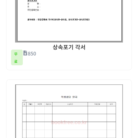
상속포기 각서
850
무
료