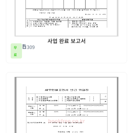
사업 완료 보고서
309
무
료