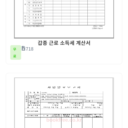
갑종 근로 소득세 계산서
718
무
료