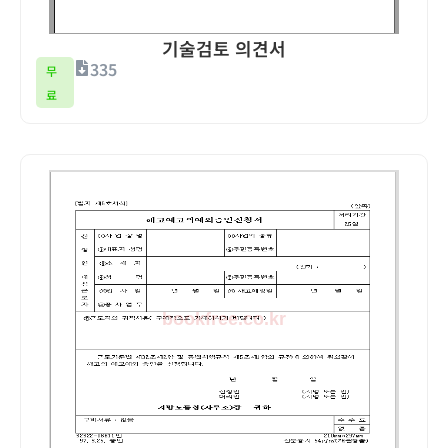
기술검토 의견서
335
무
료