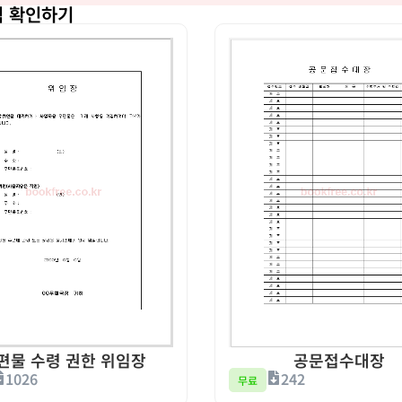
식 확인하기
공문접수대장
편물 수령 권한 위임장
242
1026
무료