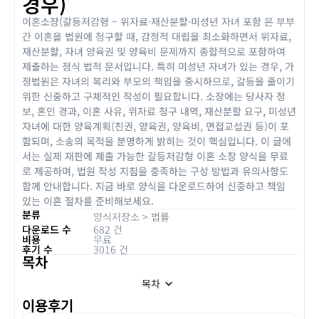
경우)
이혼소장(갈등저감형 – 위자료·재산분할·미성년 자녀 포함 은 부부
간 이혼을 법원에 청구할 때, 감정적 대립을 최소화하면서 위자료,
재산분할, 자녀 양육권 및 양육비 문제까지 종합적으로 포함하여
제출하는 정식 법적 문서입니다. 특히 미성년 자녀가 있는 경우, 가
정법원은 자녀의 복리와 부모의 책임을 중시하므로, 갈등을 줄이기
위한 신중하고 구체적인 작성이 필요합니다. 소장에는 당사자 정
보, 혼인 경과, 이혼 사유, 위자료 청구 내역, 재산분할 요구, 미성년
자녀에 대한 양육계획(친권, 양육권, 양육비, 면접교섭권 등)이 포
함되며, 소송의 목적을 분명하게 밝히는 것이 핵심입니다. 이 글에
서는 실제 재판에 제출 가능한 갈등저감형 이혼 소장 양식을 무료
로 제공하며, 법원 작성 지침을 충족하는 구성 방법과 유의사항도
함께 안내합니다. 지금 바로 양식을 다운로드하여 신중하고 책임
있는 이혼 절차를 준비해보세요.
분류
양식저장소
>
법률
다운로드 수
682 건
비용
무료
후기 수
3016 건
목차
목차
이용후기