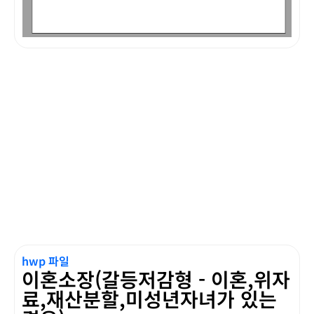
hwp 파일
이혼소장(갈등저감형 - 이혼,위자
료,재산분할,미성년자녀가 있는