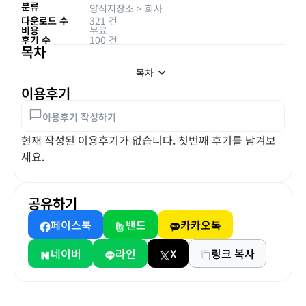
분류
양식저장소
>
회사
다운로드 수
321 건
비용
무료
후기 수
100 건
목차
목차
이용후기
이용후기 작성하기
현재 작성된 이용후기가 없습니다. 첫번째 후기를 남겨보
세요.
공유하기
페이스북
밴드
카카오톡
네이버
라인
X
링크 복사