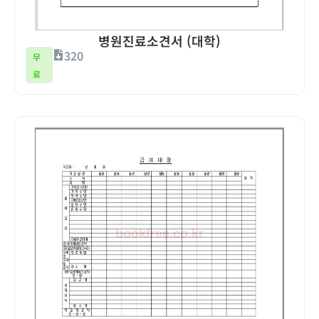
병원진료소견서 (대학)
320
무
료