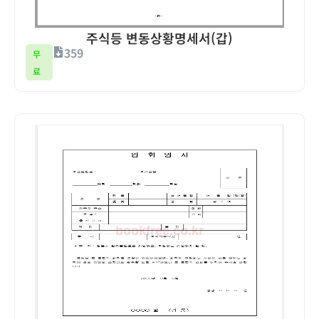
주식등 변동상황명세서(갑)
359
무
료