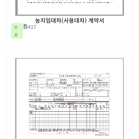
농지임대차(사용대차) 계약서
417
무
료