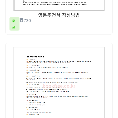
영문추천서 작성방법
730
무
료