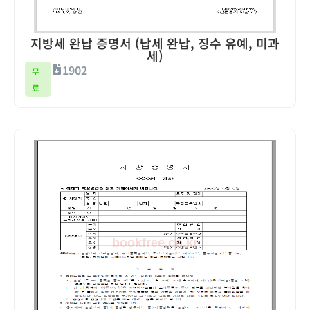
지방세 완납 증명서 (납세 완납, 징수 유예, 미과
세)
1902
무
료