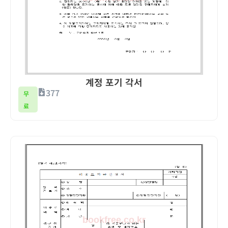
계정 포기 각서
377
무
료