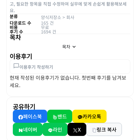
고, 필요한 항목을 직접 수정하여 실무에 맞게 손쉽게 활용해보세
요.
분류
양식저장소
>
회사
다운로드 수
165 건
비용
무료
후기 수
1694 건
목차
목차
이용후기
이용후기 작성하기
현재 작성된 이용후기가 없습니다. 첫번째 후기를 남겨보
세요.
공유하기
페이스북
밴드
카카오톡
네이버
라인
X
링크 복사