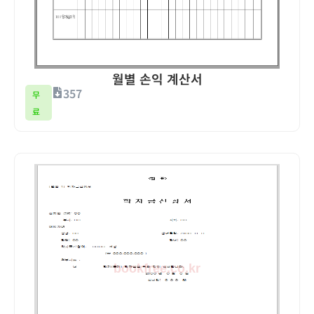
월별 손익 계산서
357
무
료