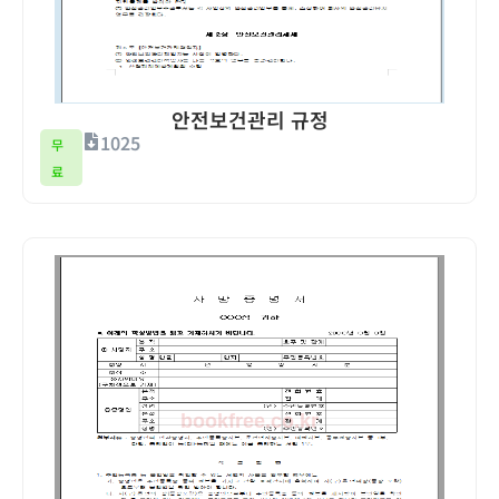
안전보건관리 규정
1025
무
료