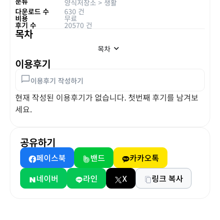
분류
양식저장소
>
생활
다운로드 수
630 건
비용
무료
후기 수
20570 건
목차
목차
이용후기
이용후기 작성하기
현재 작성된 이용후기가 없습니다. 첫번째 후기를 남겨보
세요.
공유하기
페이스북
밴드
카카오톡
네이버
라인
X
링크 복사