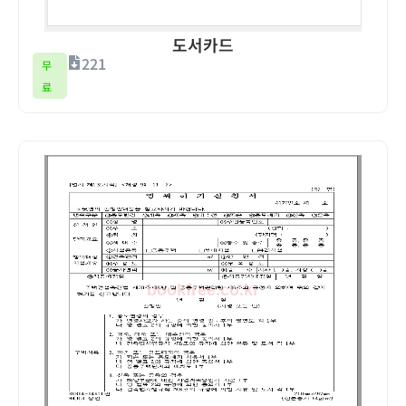
도서카드
221
무
료