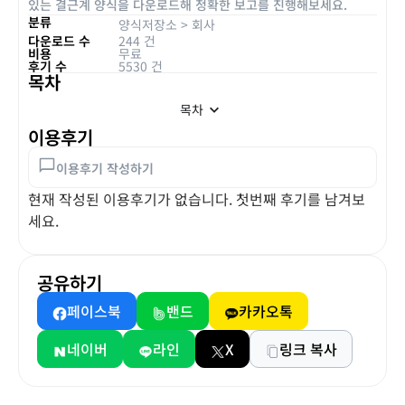
있는 결근계 양식을 다운로드해 정확한 보고를 진행해보세요.
분류
양식저장소
>
회사
다운로드 수
244 건
비용
무료
후기 수
5530 건
목차
목차
이용후기
이용후기 작성하기
현재 작성된 이용후기가 없습니다. 첫번째 후기를 남겨보
세요.
공유하기
페이스북
밴드
카카오톡
네이버
라인
X
링크 복사